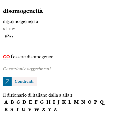
disomogeneità
di
|
ṣo
|
mo
|
ge
|
ne
|
i
|
tà
s.f.inv.
1983;
CO
l’essere disomogeneo
Correzioni e suggerimenti
Condividi
Il dizionario di italiano dalla a alla z
A
B
C
D
E
F
G
H
I
J
K
L
M
N
O
P
Q
R
S
T
U
V
W
X
Y
Z