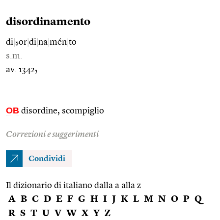
disordinamento
di
|
ṣor
|
di
|
na
|
mén
|
to
s.m.
av. 1342;
OB
disordine, scompiglio
Correzioni e suggerimenti
Condividi
Il dizionario di italiano dalla a alla z
A
B
C
D
E
F
G
H
I
J
K
L
M
N
O
P
Q
R
S
T
U
V
W
X
Y
Z