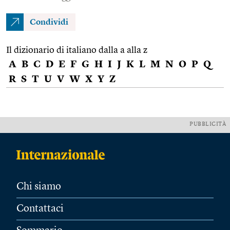
Condividi
Il dizionario di italiano dalla a alla z
A
B
C
D
E
F
G
H
I
J
K
L
M
N
O
P
Q
R
S
T
U
V
W
X
Y
Z
PUBBLICITÀ
Chi siamo
Contattaci