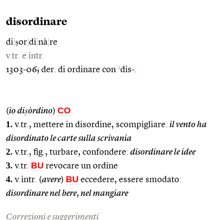
disordinare
di
|
ṣor
|
di
|
nà
|
re
v.tr. e intr.
2
1303-06; der. di ordinare con
dis-.
CO
(
io diṣòrdino
)
1.
v.tr., mettere in disordine, scompigliare:
il vento ha
disordinato le carte sulla scrivania
2.
v.tr., fig., turbare, confondere:
disordinare le idee
3.
BU
v.tr.
revocare un ordine
4.
BU
v.intr. (
avere
)
eccedere, essere smodato:
disordinare nel bere
,
nel mangiare
Correzioni e suggerimenti