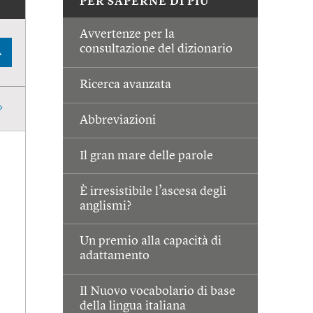
PER SAPERNE DI PIÙ
Avvertenze per la
consultazione del dizionario
A
Ricerca avanzata
Abbreviazioni
Il gran mare delle parole
È irresistibile l’ascesa degli
anglismi?
Un premio alla capacità di
adattamento
Il Nuovo vocabolario di base
della lingua italiana