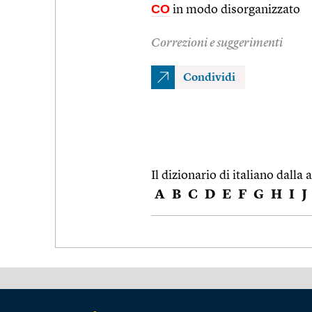
CO
in modo disorganizzato
Correzioni e suggerimenti
Condividi
Il dizionario di italiano dalla a
A
B
C
D
E
F
G
H
I
J