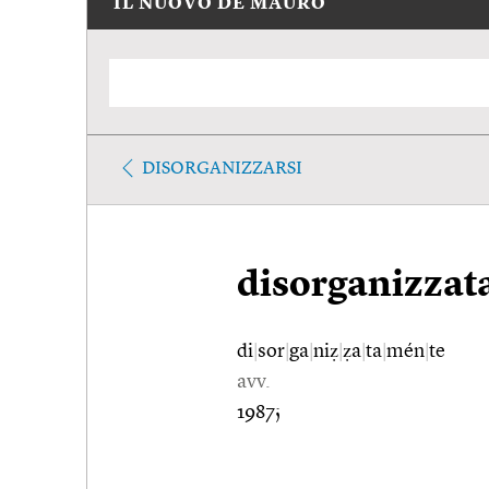
IL NUOVO DE MAURO
DISORGANIZZARSI
disorganizza
di
|
sor
|
ga
|
niẓ
|
ẓa
|
ta
|
mén
|
te
avv.
1987;