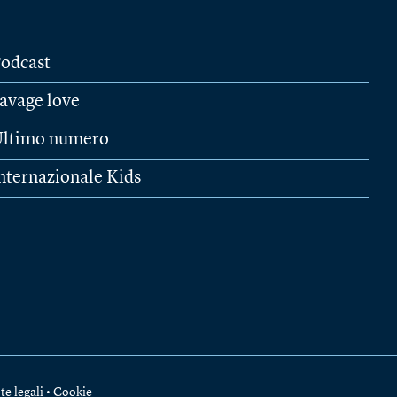
odcast
avage love
ltimo numero
nternazionale Kids
te legali
•
Cookie