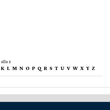
 alla z
K
L
M
N
O
P
Q
R
S
T
U
V
W
X
Y
Z