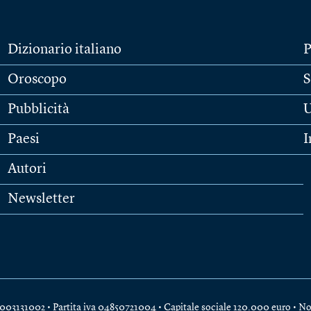
Dizionario italiano
P
Oroscopo
S
Pubblicità
U
Paesi
I
Autori
Newsletter
e 04003131002 • Partita iva 04850721004 • Capitale sociale 120.000 euro •
No