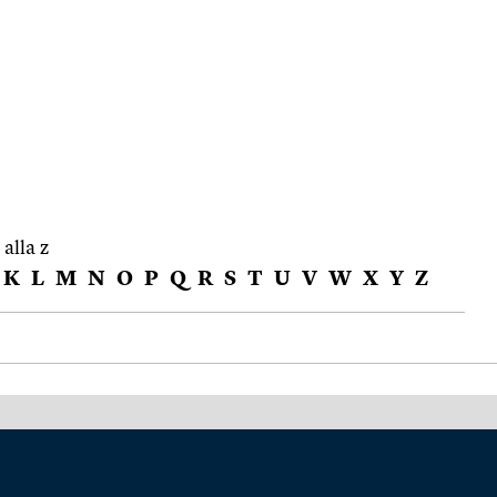
 alla z
K
L
M
N
O
P
Q
R
S
T
U
V
W
X
Y
Z