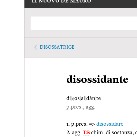
IL NUOVO DE MAURO
DISOSSATRICE
disossidante
di
|
ṣos
|
si
|
dàn
|
te
p.pres., agg.
1. p.pres. =>
disossidare
2.
TS
agg.
chim. di sostanza, 