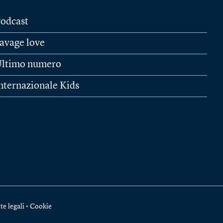
odcast
avage love
ltimo numero
nternazionale Kids
te legali
•
Cookie