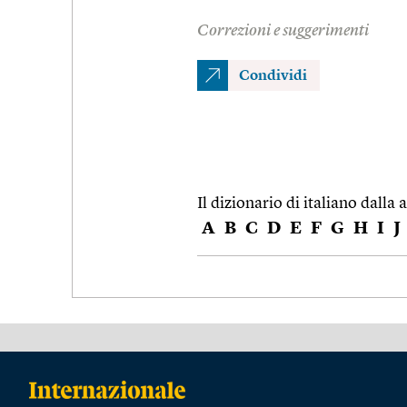
Correzioni e suggerimenti
Condividi
Il dizionario di italiano dalla a
A
B
C
D
E
F
G
H
I
J