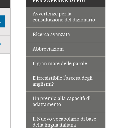
PER SAPERNE DI PIÙ
Avvertenze per la
consultazione del dizionario
A
Ricerca avanzata
Abbreviazioni
Il gran mare delle parole
È irresistibile l’ascesa degli
anglismi?
Un premio alla capacità di
adattamento
Il Nuovo vocabolario di base
della lingua italiana