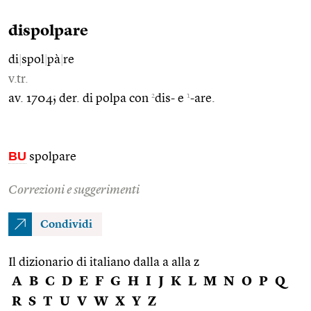
dispolpare
di
|
spol
|
pà
|
re
v.tr.
2
1
av. 1704; der. di polpa con
dis- e
-are.
BU
spolpare
Correzioni e suggerimenti
Condividi
Il dizionario di italiano dalla a alla z
A
B
C
D
E
F
G
H
I
J
K
L
M
N
O
P
Q
R
S
T
U
V
W
X
Y
Z