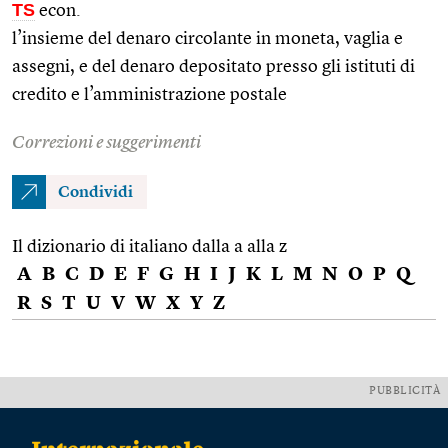
TS
econ.
l’insieme del denaro circolante in moneta, vaglia e
assegni, e del denaro depositato presso gli istituti di
credito e l’amministrazione postale
Correzioni e suggerimenti
Condividi
Il dizionario di italiano dalla a alla z
A
B
C
D
E
F
G
H
I
J
K
L
M
N
O
P
Q
R
S
T
U
V
W
X
Y
Z
PUBBLICITÀ