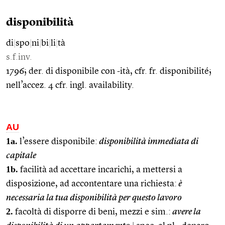
disponibilità
di
|
spo
|
ni
|
bi
|
li
|
tà
s.f.inv.
1796; der. di disponibile con -ità, cfr. fr. disponibilité;
nell’accez. 4 cfr. ingl. availability.
AU
1a.
l’essere disponibile:
disponibilità immediata di
capitale
1b.
facilità ad accettare incarichi, a mettersi a
disposizione, ad accontentare una richiesta:
è
necessaria la tua disponibilità per questo lavoro
2.
facoltà di disporre di beni, mezzi e sim.:
avere la