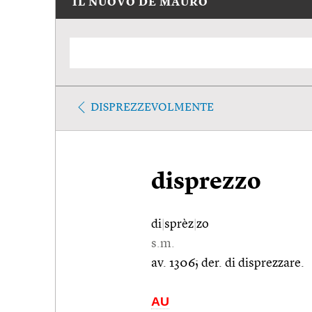
IL NUOVO DE MAURO
DISPREZZEVOLMENTE
disprezzo
di
|
sprèz
|
zo
s.m.
av. 1306; der. di disprezzare.
AU