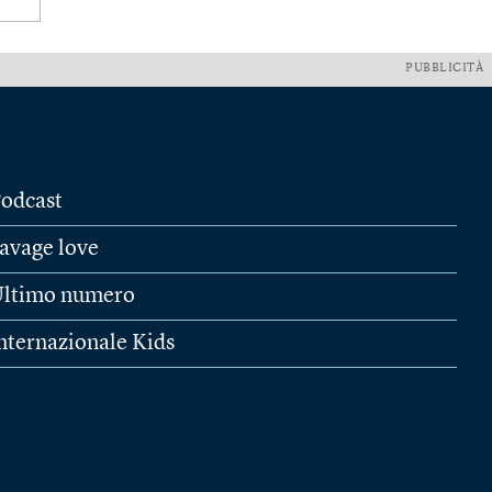
PUBBLICITÀ
odcast
avage love
ltimo numero
nternazionale Kids