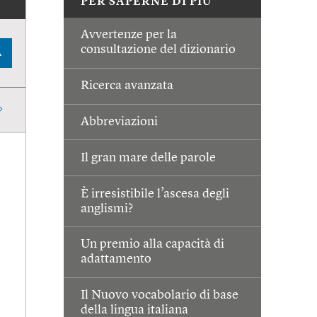
PER SAPERNE DI PIÙ
Avvertenze per la
consultazione del dizionario
A
Ricerca avanzata
Abbreviazioni
Il gran mare delle parole
È irresistibile l’ascesa degli
anglismi?
Un premio alla capacità di
adattamento
Il Nuovo vocabolario di base
della lingua italiana