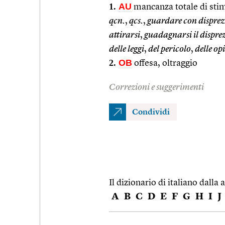
1.
AU
mancanza totale di sti
qcn.
,
qcs.
,
guardare con dispre
attirarsi
,
guadagnarsi il disprez
delle leggi
,
del pericolo
,
delle op
2.
OB
offesa, oltraggio
Correzioni e suggerimenti
Condividi
Il dizionario di italiano dalla a
A
B
C
D
E
F
G
H
I
J