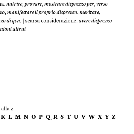
ma:
nutrire
,
provare
,
mostrare disprezzo per
,
verso
zzo
,
manifestare il proprio disprezzo
,
meritare
,
zo di qcn.
|
scarsa considerazione:
avere disprezzo
inioni altrui
 alla z
K
L
M
N
O
P
Q
R
S
T
U
V
W
X
Y
Z