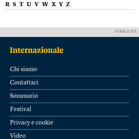
R
S
T
U
V
W
X
Y
Z
PUBBLICITÀ
Chi siamo
Contattaci
Sommario
Festival
Privacy e cookie
Video