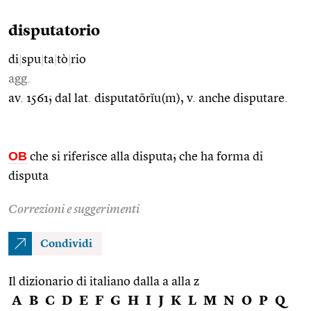
disputatorio
di
|
spu
|
ta
|
tò
|
rio
agg.
av. 1561; dal lat. disputatōrĭu(m), v. anche disputare.
OB
che si riferisce alla disputa; che ha forma di
disputa
Correzioni e suggerimenti
Condividi
Il dizionario di italiano dalla a alla z
A
B
C
D
E
F
G
H
I
J
K
L
M
N
O
P
Q