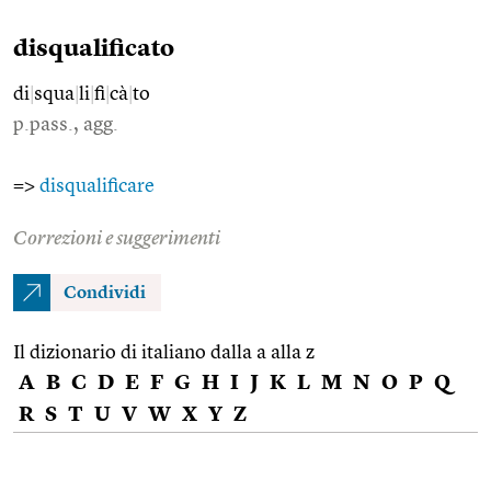
disqualificato
di
|
squa
|
li
|
fi
|
cà
|
to
p.pass., agg.
=>
disqualificare
Correzioni e suggerimenti
Condividi
Il dizionario di italiano dalla a alla z
A
B
C
D
E
F
G
H
I
J
K
L
M
N
O
P
Q
R
S
T
U
V
W
X
Y
Z