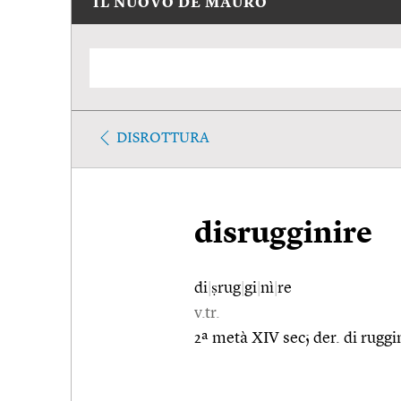
IL NUOVO DE MAURO
DISROTTURA
disrugginire
di
|
ṣrug
|
gi
|
nì
|
re
v.tr.
2ª metà XIV sec; der. di rugg