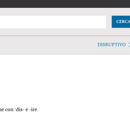
CERC
DISRUPTIVO
2
ine con
dis- e -ire.