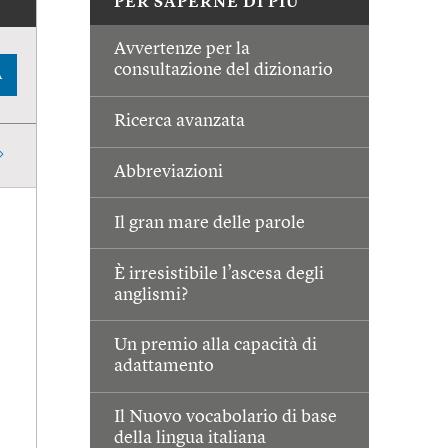
PER SAPERNE DI PIÙ
Avvertenze per la
consultazione del dizionario
A
Ricerca avanzata
Abbreviazioni
Il gran mare delle parole
È irresistibile l’ascesa degli
anglismi?
Un premio alla capacità di
adattamento
Il Nuovo vocabolario di base
della lingua italiana