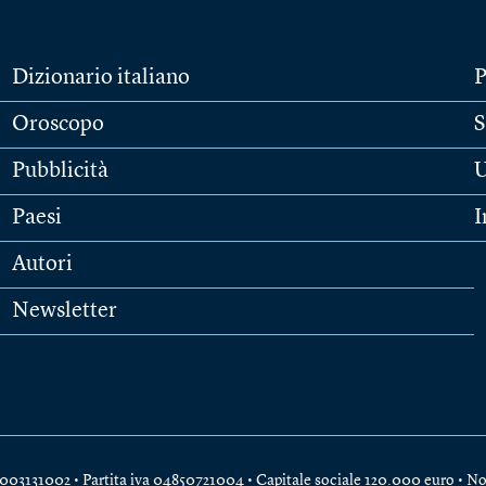
Dizionario italiano
P
Oroscopo
S
Pubblicità
U
Paesi
I
Autori
Newsletter
e 04003131002 • Partita iva 04850721004 • Capitale sociale 120.000 euro •
No