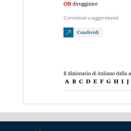
OB
dirugginire
Correzioni e suggerimenti
Condividi
Il dizionario di italiano dalla a
A
B
C
D
E
F
G
H
I
J