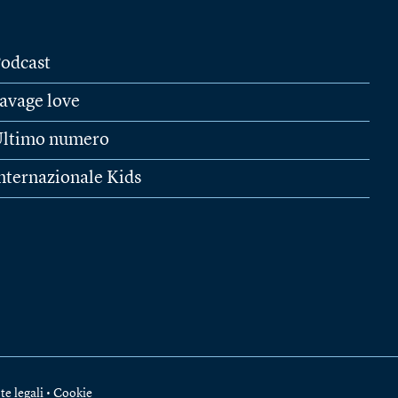
odcast
avage love
ltimo numero
nternazionale Kids
te legali
•
Cookie