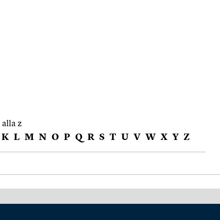
 alla z
K
L
M
N
O
P
Q
R
S
T
U
V
W
X
Y
Z