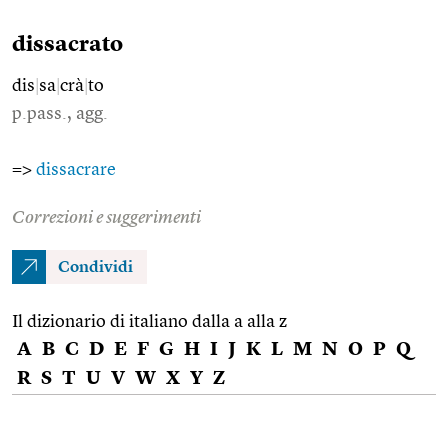
dissacrato
dis
|
sa
|
crà
|
to
p.pass., agg.
=>
dissacrare
Correzioni e suggerimenti
Condividi
Il dizionario di italiano dalla a alla z
A
B
C
D
E
F
G
H
I
J
K
L
M
N
O
P
Q
R
S
T
U
V
W
X
Y
Z