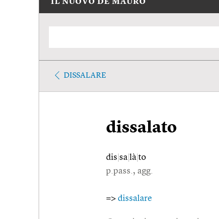
IL NUOVO DE MAURO
DISSALARE
dissalato
dis
|
sa
|
là
|
to
p.pass., agg.
=>
dissalare