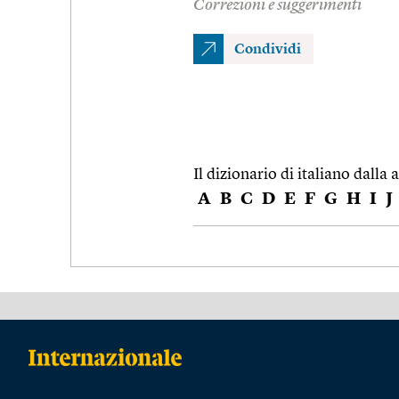
Correzioni e suggerimenti
Condividi
Il dizionario di italiano dalla a
A
B
C
D
E
F
G
H
I
J