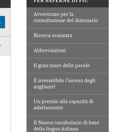
PER SAPERNE DI PIÙ
Avvertenze per la
consultazione del dizionario
A
Ricerca avanzata
Abbreviazioni
Il gran mare delle parole
È irresistibile l’ascesa degli
anglismi?
Un premio alla capacità di
adattamento
Il Nuovo vocabolario di base
della lingua italiana