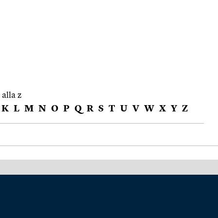
 alla z
K
L
M
N
O
P
Q
R
S
T
U
V
W
X
Y
Z