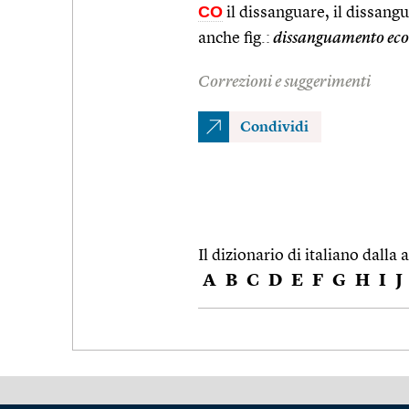
CO
il dissanguare, il dissangua
anche fig.:
dissanguamento ec
Correzioni e suggerimenti
Condividi
Il dizionario di italiano dalla a
A
B
C
D
E
F
G
H
I
J