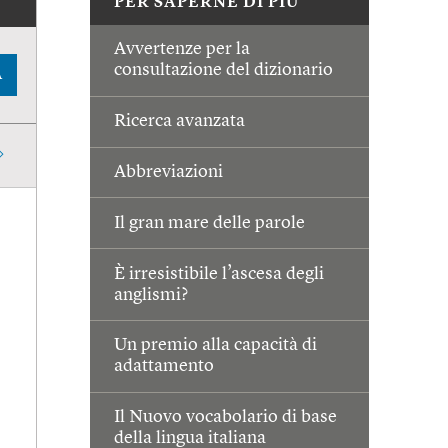
PER SAPERNE DI PIÙ
Avvertenze per la
consultazione del dizionario
A
Ricerca avanzata
Abbreviazioni
Il gran mare delle parole
È irresistibile l’ascesa degli
anglismi?
Un premio alla capacità di
adattamento
Il Nuovo vocabolario di base
della lingua italiana