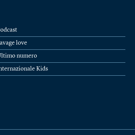
odcast
avage love
ltimo numero
nternazionale Kids