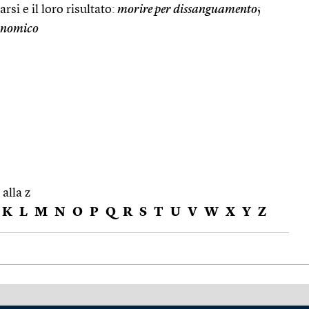
rsi e il loro risultato:
morire per dissanguamento
;
onomico
 alla z
K
L
M
N
O
P
Q
R
S
T
U
V
W
X
Y
Z