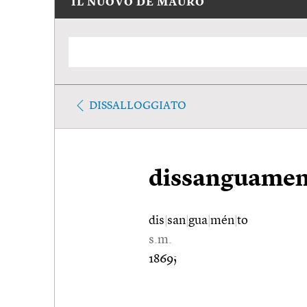
IL NUOVO DE MAURO
DISSALLOGGIATO
dissanguamen
dis
|
san
|
gua
|
mén
|
to
s.m.
1869;