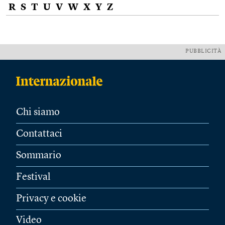
R
S
T
U
V
W
X
Y
Z
PUBBLICITÀ
Chi siamo
Contattaci
Sommario
Festival
Privacy e cookie
Video