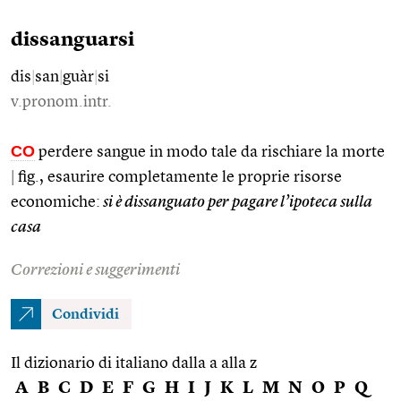
dissanguarsi
dis
|
san
|
guàr
|
si
v.pronom.intr.
CO
perdere sangue in modo tale da rischiare la morte
|
fig., esaurire completamente le proprie risorse
economiche:
si è dissanguato per pagare l’ipoteca sulla
casa
Correzioni e suggerimenti
Condividi
Il dizionario di italiano dalla a alla z
A
B
C
D
E
F
G
H
I
J
K
L
M
N
O
P
Q