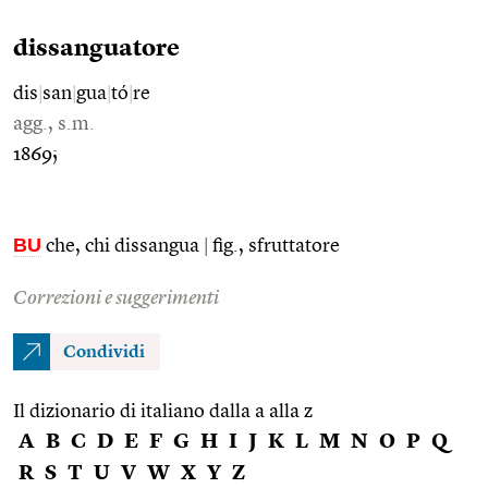
dissanguatore
dis
|
san
|
gua
|
tó
|
re
agg., s.m.
1869;
BU
che, chi dissangua
|
fig., sfruttatore
Correzioni e suggerimenti
Condividi
Il dizionario di italiano dalla a alla z
A
B
C
D
E
F
G
H
I
J
K
L
M
N
O
P
Q
R
S
T
U
V
W
X
Y
Z