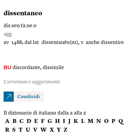
dissentaneo
dis
|
sen
|
tà
|
ne
|
o
agg.
av. 1488; dal lat. dissentanĕu(m), v. anche dissentire.
BU
discordante, dissimile
Correzioni e suggerimenti
Condividi
Il dizionario di italiano dalla a alla z
A
B
C
D
E
F
G
H
I
J
K
L
M
N
O
P
Q
R
S
T
U
V
W
X
Y
Z