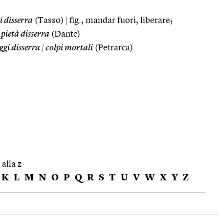
 disserra
(Tasso)
|
fig., mandar fuori, liberare;
 pietà disserra
(Dante)
ggi disserra
|
colpi mortali
(Petrarca)
 alla z
K
L
M
N
O
P
Q
R
S
T
U
V
W
X
Y
Z