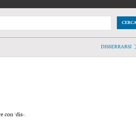
CERC
DISSERRARSI
2
are con
dis-.