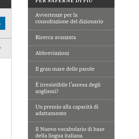
PER SAPERNE DI PIÙ
Avvertenze per la
consultazione del dizionario
A
Ricerca avanzata
Abbreviazioni
Il gran mare delle parole
È irresistibile l’ascesa degli
anglismi?
Un premio alla capacità di
adattamento
Il Nuovo vocabolario di base
della lingua italiana