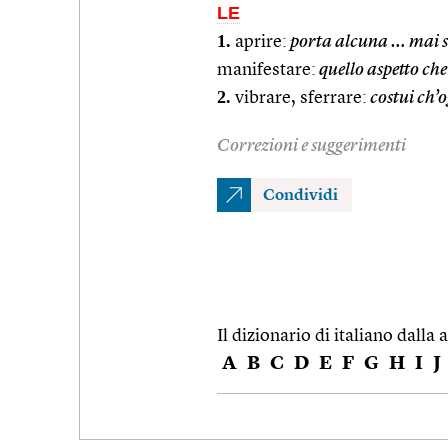
LE
1.
aprire:
porta alcuna … mai si
manifestare:
quello aspetto che
2.
vibrare, sferrare:
costui ch’o
Correzioni e suggerimenti
Condividi
Il dizionario di italiano dalla a
A
B
C
D
E
F
G
H
I
J