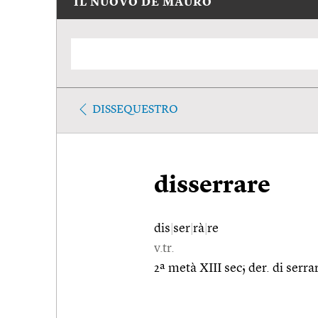
IL NUOVO DE MAURO
DISSEQUESTRO
disserrare
dis
|
ser
|
rà
|
re
v.tr.
2ª metà XIII sec; der. di serr