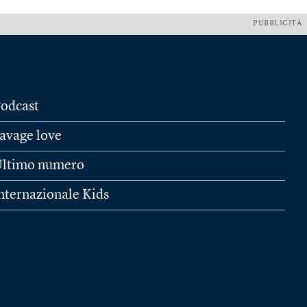
PUBBLICITÀ
odcast
avage love
ltimo numero
nternazionale Kids