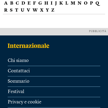
A
B
C
D
E
F
G
H
I
J
K
L
M
N
O
P
Q
R
S
T
U
V
W
X
Y
Z
PUBBLICITÀ
Chi siamo
Contattaci
Sommario
Festival
Privacy e cookie