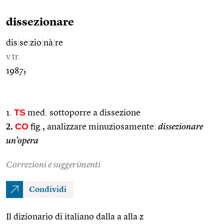
dissezionare
dis
|
se
|
zio
|
nà
|
re
v.tr.
1987;
TS
1.
med. sottoporre a dissezione
2.
CO
fig., analizzare minuziosamente:
dissezionare
un’opera
Correzioni e suggerimenti
Condividi
Il dizionario di italiano dalla a alla z