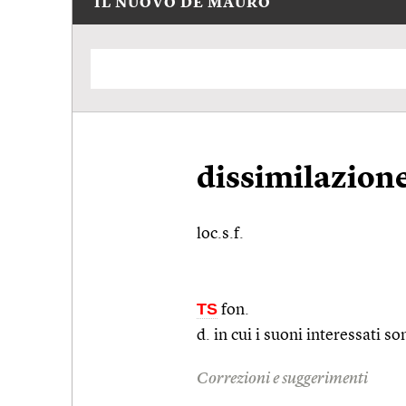
IL NUOVO DE MAURO
dissimilazion
loc.s.f.
TS
fon.
d. in cui i suoni interessati s
Correzioni e suggerimenti