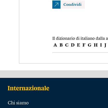
Condividi
Il dizionario di italiano dalla a
A
B
C
D
E
F
G
H
I
J
Chi siamo