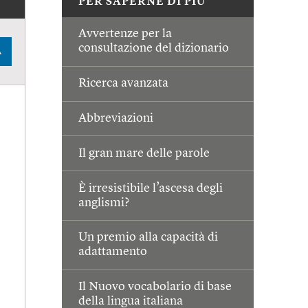
PER SAPERNE DI PIÙ
Avvertenze per la
consultazione del dizionario
A
Ricerca avanzata
Abbreviazioni
Il gran mare delle parole
È irresistibile l’ascesa degli
anglismi?
Un premio alla capacità di
adattamento
Il Nuovo vocabolario di base
della lingua italiana