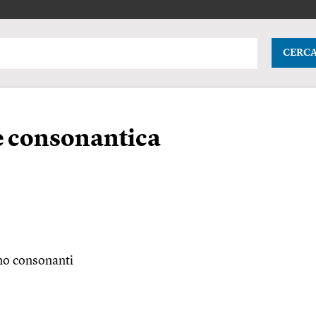
CERC
e consonantica
ono consonanti