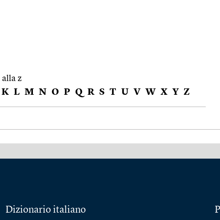
 alla z
K
L
M
N
O
P
Q
R
S
T
U
V
W
X
Y
Z
Dizionario italiano
P