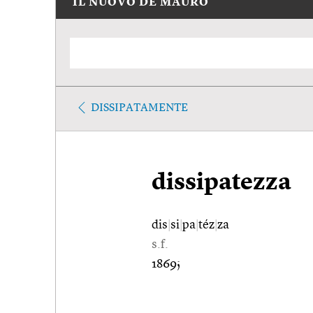
IL NUOVO DE MAURO
DISSIPATAMENTE
dissipatezza
dis
|
si
|
pa
|
téz
|
za
s.f.
1869;