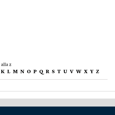
 alla z
K
L
M
N
O
P
Q
R
S
T
U
V
W
X
Y
Z