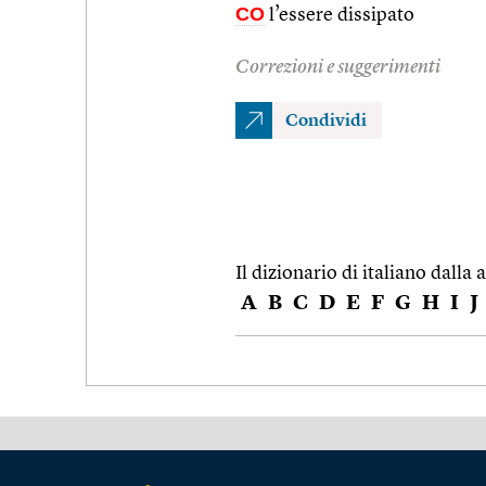
CO
l’essere dissipato
Correzioni e suggerimenti
Condividi
Il dizionario di italiano dalla a
A
B
C
D
E
F
G
H
I
J