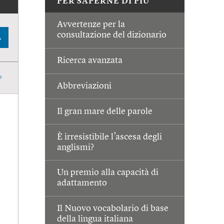
PER SAPERNE DI PIÙ
Avvertenze per la
consultazione del dizionario
A
Ricerca avanzata
Abbreviazioni
Il gran mare delle parole
È irresistibile l’ascesa degli
anglismi?
Un premio alla capacità di
adattamento
Il Nuovo vocabolario di base
della lingua italiana