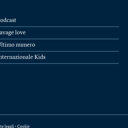
odcast
avage love
ltimo numero
nternazionale Kids
te legali
•
Cookie