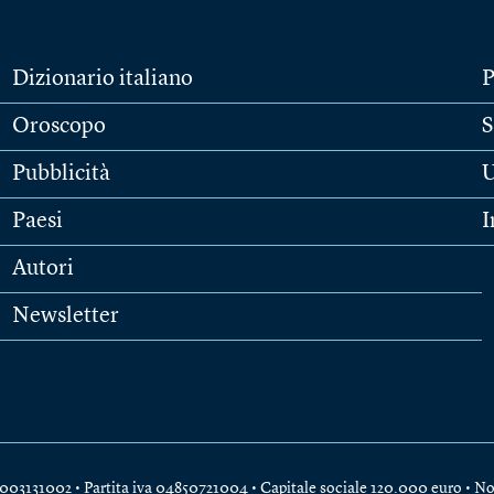
Dizionario italiano
P
Oroscopo
S
Pubblicità
U
Paesi
I
Autori
Newsletter
e 04003131002 • Partita iva 04850721004 • Capitale sociale 120.000 euro •
No