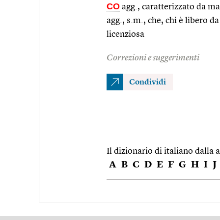
CO
agg., caratterizzato da ma
agg., s.m., che, chi è libero d
licenziosa
Correzioni e suggerimenti
Condividi
Il dizionario di italiano dalla a
A
B
C
D
E
F
G
H
I
J