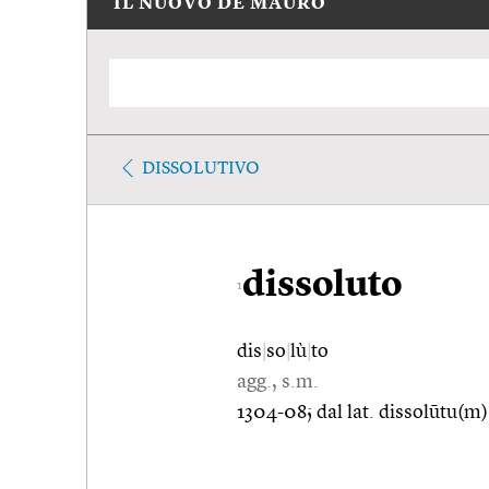
IL NUOVO DE MAURO
DISSOLUTIVO
dissoluto
1
dis
|
so
|
lù
|
to
agg., s.m.
1304-08; dal lat. dissolūtu(m)