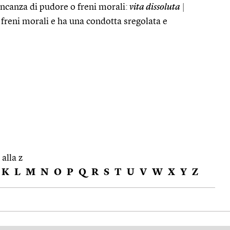
ncanza di pudore o freni morali:
vita dissoluta
|
a freni morali e ha una condotta sregolata e
 alla z
K
L
M
N
O
P
Q
R
S
T
U
V
W
X
Y
Z