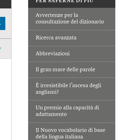
PER SAPERNE DI PIÙ
Avvertenze per la
consultazione del dizionario
A
Ricerca avanzata
Abbreviazioni
Il gran mare delle parole
È irresistibile l’ascesa degli
anglismi?
Un premio alla capacità di
adattamento
Il Nuovo vocabolario di base
della lingua italiana