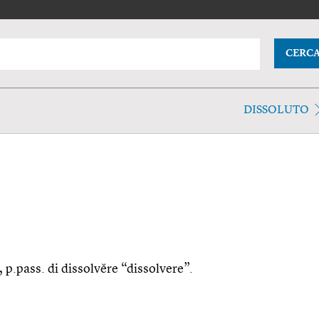
CERC
DISSOLUTO
, p.pass. di dissolvĕre “dissolvere”.