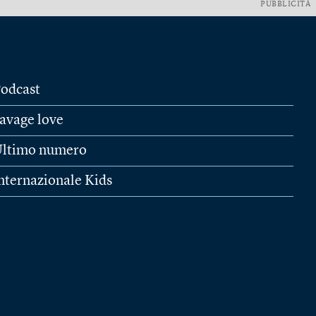
PUBBLICITÀ
odcast
avage love
ltimo numero
nternazionale Kids