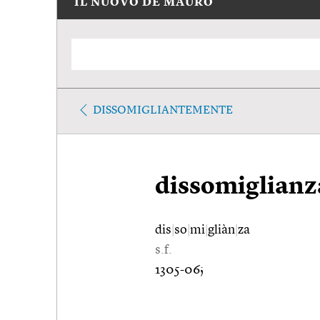
IL NUOVO DE MAURO
DISSOMIGLIANTEMENTE
dissomiglianz
dis
|
so
|
mi
|
gliàn
|
za
s.f.
1305-06;