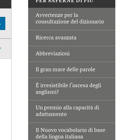
PER SAPERNE DI PIÙ
Avvertenze per la
consultazione del dizionario
A
Ricerca avanzata
Abbreviazioni
Il gran mare delle parole
È irresistibile l’ascesa degli
anglismi?
Un premio alla capacità di
adattamento
Il Nuovo vocabolario di base
della lingua italiana