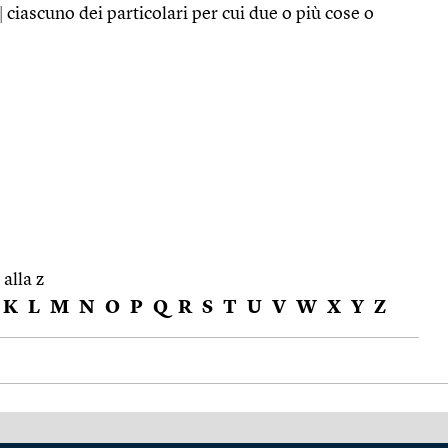
|
ciascuno dei particolari per cui due o più cose o
 alla z
K
L
M
N
O
P
Q
R
S
T
U
V
W
X
Y
Z