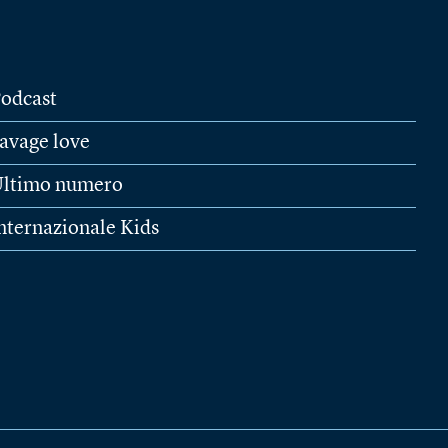
odcast
avage love
ltimo numero
nternazionale Kids