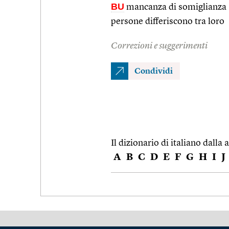
BU
mancanza di somiglianza
persone differiscono tra loro
Correzioni e suggerimenti
Condividi
Il dizionario di italiano dalla a
A
B
C
D
E
F
G
H
I
J