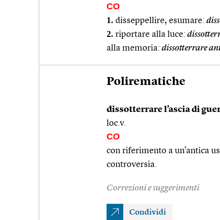
CO
1.
disseppellire, esumare:
diss
2.
riportare alla luce:
dissotter
alla memoria:
dissotterrare an
Polirematiche
dissotterrare l’ascia di gue
loc.v.
CO
con riferimento a un'antica us
controversia.
Correzioni e suggerimenti
Condividi