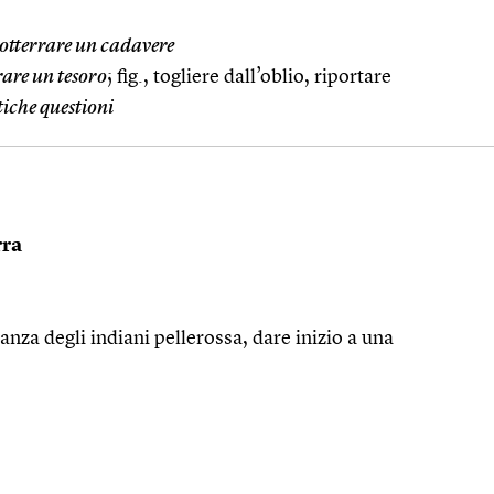
otterrare un cadavere
rare un tesoro
; fig., togliere dall’oblio, riportare
tiche questioni
rra
anza degli indiani pellerossa, dare inizio a una