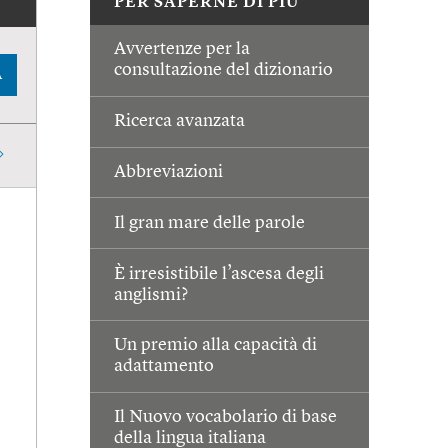
PER SAPERNE DI PIÙ
Avvertenze per la
consultazione del dizionario
A
Ricerca avanzata
Abbreviazioni
Il gran mare delle parole
È irresistibile l’ascesa degli
anglismi?
Un premio alla capacità di
adattamento
Il Nuovo vocabolario di base
della lingua italiana