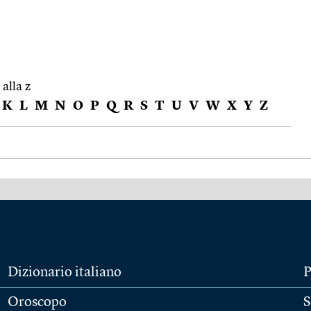
 alla z
K
L
M
N
O
P
Q
R
S
T
U
V
W
X
Y
Z
Dizionario italiano
P
Oroscopo
S