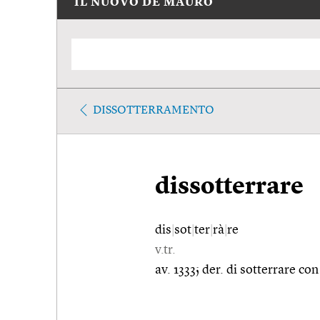
IL NUOVO DE MAURO
DISSOTTERRAMENTO
dissotterrare
dis
|
sot
|
ter
|
rà
|
re
v.tr.
av. 1333; der. di sotterrare co