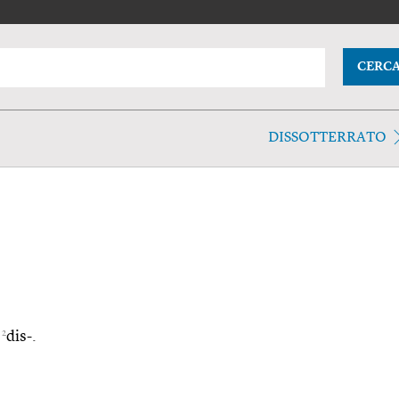
CERC
DISSOTTERRATO
2
n
dis-.