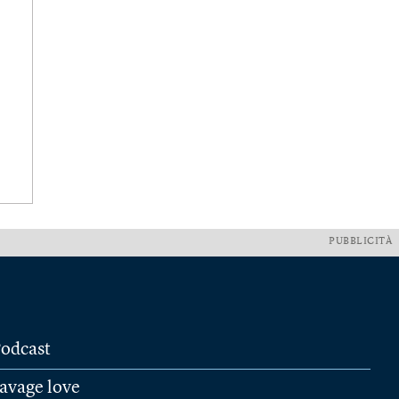
PUBBLICITÀ
odcast
avage love