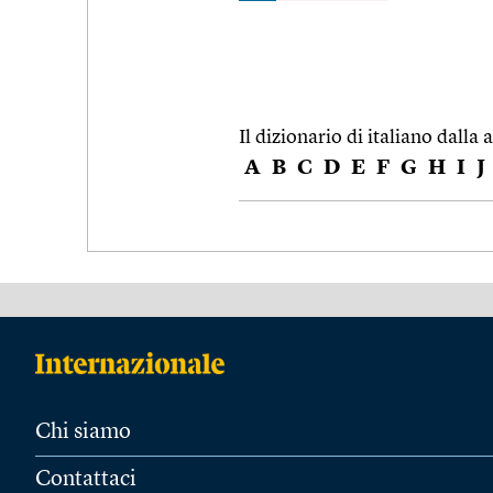
Il dizionario di italiano dalla a
A
B
C
D
E
F
G
H
I
J
Chi siamo
Contattaci