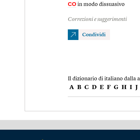
CO
in modo dissuasivo
Correzioni e suggerimenti
Condividi
Il dizionario di italiano dalla a
A
B
C
D
E
F
G
H
I
J