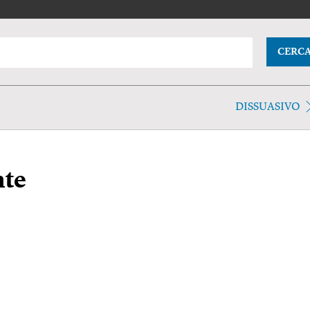
CERC
DISSUASIVO
nte