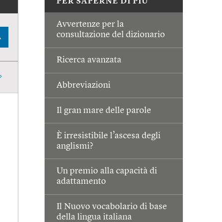
PER SAPERNE DI PIÙ
Avvertenze per la
consultazione del dizionario
A
Ricerca avanzata
Abbreviazioni
Il gran mare delle parole
È irresistibile l’ascesa degli
anglismi?
Un premio alla capacità di
adattamento
Il Nuovo vocabolario di base
della lingua italiana