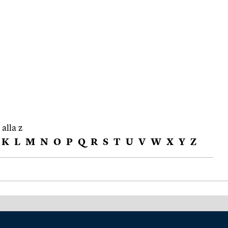
 alla z
K
L
M
N
O
P
Q
R
S
T
U
V
W
X
Y
Z