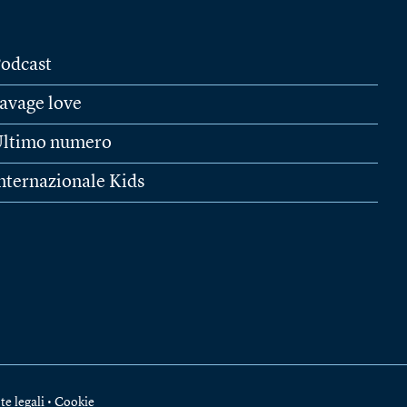
odcast
avage love
ltimo numero
nternazionale Kids
te legali
•
Cookie