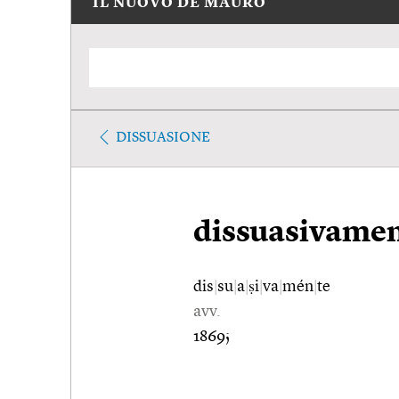
IL NUOVO DE MAURO
DISSUASIONE
dissuasivame
dis
|
su
|
a
|
ṣi
|
va
|
mén
|
te
avv.
1869;