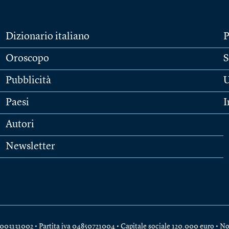
Dizionario italiano
P
Oroscopo
S
Pubblicità
U
Paesi
I
Autori
Newsletter
e 04003131002 • Partita iva 04850721004 • Capitale sociale 120.000 euro •
No