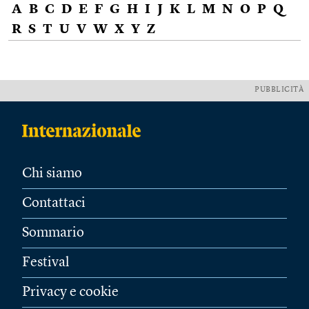
A
B
C
D
E
F
G
H
I
J
K
L
M
N
O
P
Q
R
S
T
U
V
W
X
Y
Z
PUBBLICITÀ
Chi siamo
Contattaci
Sommario
Festival
Privacy e cookie