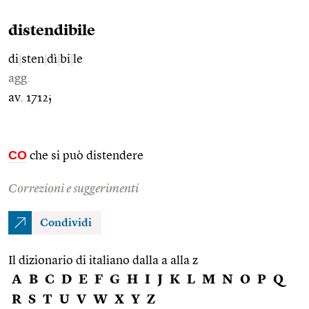
distendibile
di
|
sten
|
dì
|
bi
|
le
agg.
av. 1712;
CO
che si può distendere
Correzioni e suggerimenti
Condividi
Il dizionario di italiano dalla a alla z
A
B
C
D
E
F
G
H
I
J
K
L
M
N
O
P
Q
R
S
T
U
V
W
X
Y
Z