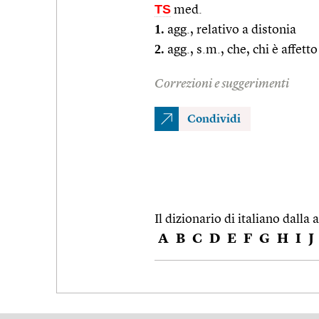
TS
med.
1.
agg., relativo a distonia
2.
agg., s.m., che, chi è affett
Correzioni e suggerimenti
Condividi
Il dizionario di italiano dalla a
A
B
C
D
E
F
G
H
I
J