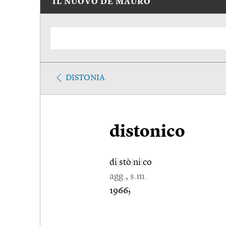
IL NUOVO DE MAURO
DISTONIA
distonico
di
|
stò
|
ni
|
co
agg., s.m.
1966;