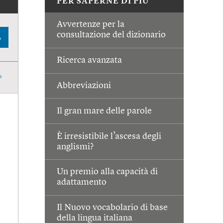
PER SAPERNE DI PIÙ
Avvertenze per la
consultazione del dizionario
A
Ricerca avanzata
Abbreviazioni
Il gran mare delle parole
È irresistibile l’ascesa degli
anglismi?
Un premio alla capacità di
adattamento
Il Nuovo vocabolario di base
della lingua italiana