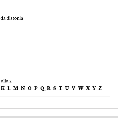
o da distonia
 alla z
K
L
M
N
O
P
Q
R
S
T
U
V
W
X
Y
Z