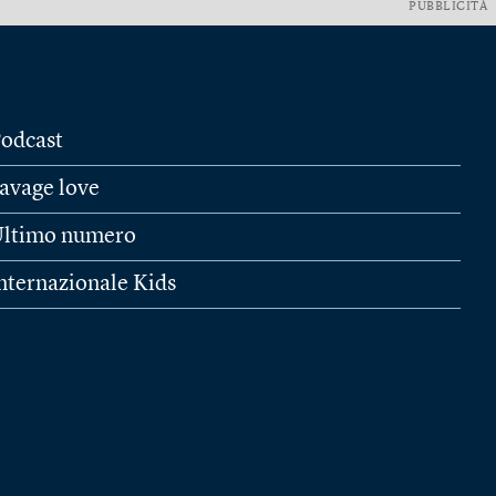
PUBBLICITÀ
odcast
avage love
ltimo numero
nternazionale Kids