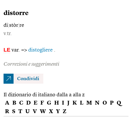
distorre
di
|
stòr
|
re
v.tr.
LE
var. =>
distogliere
.
Correzioni e suggerimenti
Condividi
Il dizionario di italiano dalla a alla z
A
B
C
D
E
F
G
H
I
J
K
L
M
N
O
P
Q
R
S
T
U
V
W
X
Y
Z