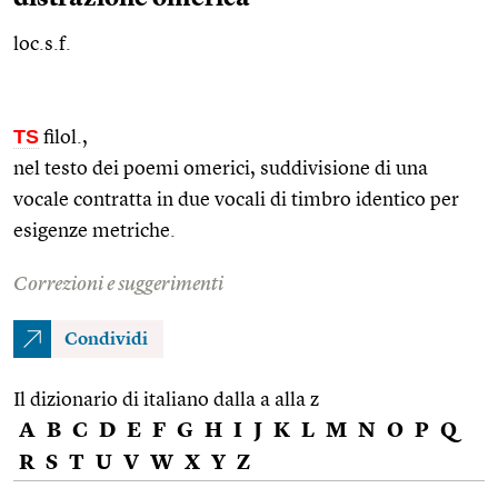
loc.s.f.
TS
filol.
,
nel testo dei poemi omerici, suddivisione di una
vocale contratta in due vocali di timbro identico per
esigenze metriche.
Correzioni e suggerimenti
Condividi
Il dizionario di italiano dalla a alla z
A
B
C
D
E
F
G
H
I
J
K
L
M
N
O
P
Q
R
S
T
U
V
W
X
Y
Z