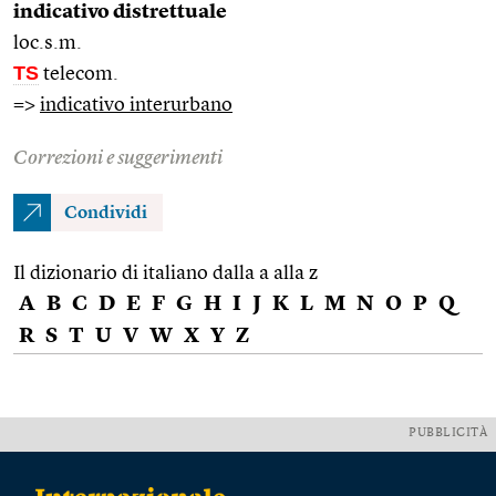
indicativo distrettuale
loc.s.m.
TS
telecom.
=>
indicativo interurbano
Correzioni e suggerimenti
Condividi
Il dizionario di italiano dalla a alla z
A
B
C
D
E
F
G
H
I
J
K
L
M
N
O
P
Q
R
S
T
U
V
W
X
Y
Z
PUBBLICITÀ