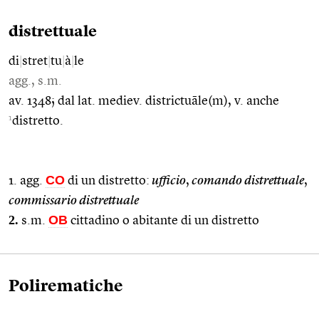
distrettuale
di
|
stret
|
tu
|
à
|
le
agg., s.m.
av. 1348; dal lat. mediev. districtuāle(m), v. anche
1
distretto.
CO
1. agg.
di un distretto:
ufficio
,
comando distrettuale
,
commissario distrettuale
2.
OB
s.m.
cittadino o abitante di un distretto
Polirematiche