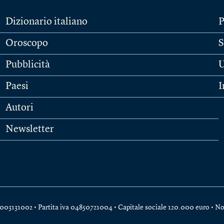
Dizionario italiano
P
Oroscopo
S
Pubblicità
U
Paesi
I
Autori
Newsletter
e 04003131002 • Partita iva 04850721004 • Capitale sociale 120.000 euro •
No