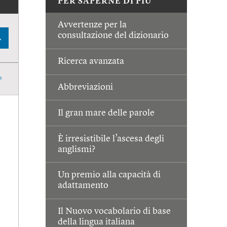
PER SAPERNE DI PIÙ
Avvertenze per la
consultazione del dizionario
A
Ricerca avanzata
Abbreviazioni
Il gran mare delle parole
È irresistibile l’ascesa degli
anglismi?
Un premio alla capacità di
adattamento
Il Nuovo vocabolario di base
della lingua italiana