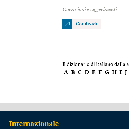
Correzioni e suggerimenti
Condividi
Il dizionario di italiano dalla a
A
B
C
D
E
F
G
H
I
J