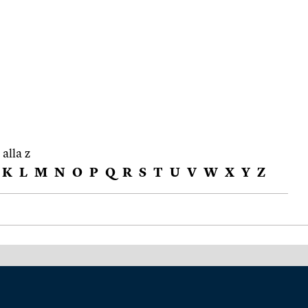
 alla z
K
L
M
N
O
P
Q
R
S
T
U
V
W
X
Y
Z