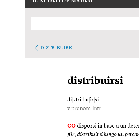
IL NUOVO DE MAURO
DISTRIBUIRE
distribuirsi
di
|
stri
|
bu
|
ìr
|
si
v.pronom.intr.
CO
disporsi in base a un det
file
,
distribuirsi lungo un perco