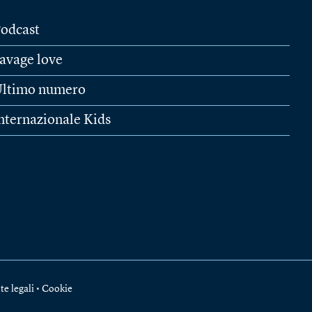
odcast
avage love
ltimo numero
nternazionale Kids
te legali
•
Cookie