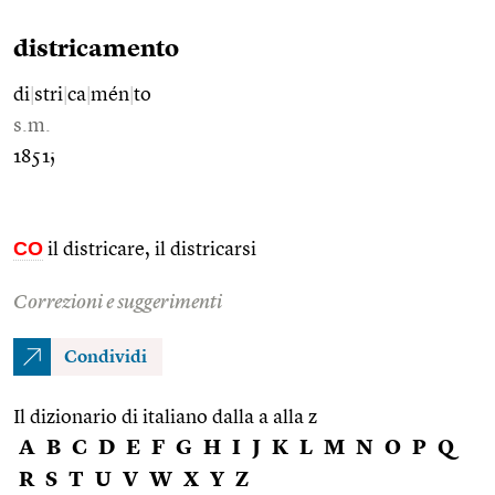
districamento
di
|
stri
|
ca
|
mén
|
to
s.m.
1851;
CO
il districare, il districarsi
Correzioni e suggerimenti
Condividi
Il dizionario di italiano dalla a alla z
A
B
C
D
E
F
G
H
I
J
K
L
M
N
O
P
Q
R
S
T
U
V
W
X
Y
Z