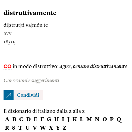
distruttivamente
di
|
strut
|
ti
|
va
|
mén
|
te
avv.
1830;
CO
in modo distruttivo:
agire
,
pensare distruttivamente
Correzioni e suggerimenti
Condividi
Il dizionario di italiano dalla a alla z
A
B
C
D
E
F
G
H
I
J
K
L
M
N
O
P
Q
R
S
T
U
V
W
X
Y
Z