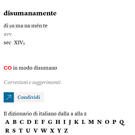
disumanamente
di
|
ṣu
|
ma
|
na
|
mén
|
te
avv.
sec. XIV;
CO
in modo disumano
Correzioni e suggerimenti
Condividi
Il dizionario di italiano dalla a alla z
A
B
C
D
E
F
G
H
I
J
K
L
M
N
O
P
Q
R
S
T
U
V
W
X
Y
Z