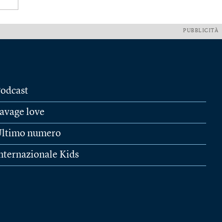
PUBBLICITÀ
odcast
avage love
ltimo numero
nternazionale Kids