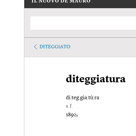
IL NUOVO DE MAURO
DITEGGIATO
diteggiatura
di
|
teg
|
gia
|
tù
|
ra
s.f.
1892;