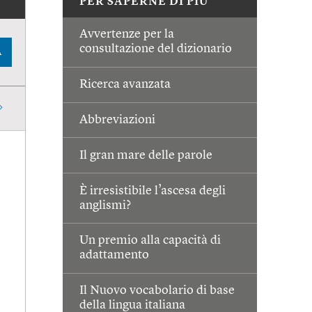
PER SAPERNE DI PIÙ
Avvertenze per la
consultazione del dizionario
A
Ricerca avanzata
Abbreviazioni
Il gran mare delle parole
È irresistibile l’ascesa degli
anglismi?
Un premio alla capacità di
adattamento
Il Nuovo vocabolario di base
della lingua italiana