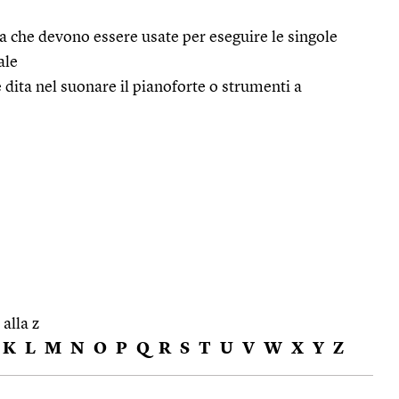
ta che devono essere usate per eseguire le singole
ale
ita nel suonare il pianoforte o strumenti a
 alla z
K
L
M
N
O
P
Q
R
S
T
U
V
W
X
Y
Z