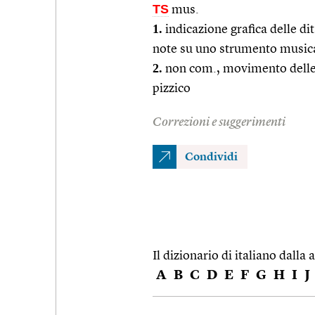
TS
mus.
1.
indicazione grafica delle di
note su uno strumento music
2.
non com., movimento delle d
pizzico
Correzioni e suggerimenti
Condividi
Il dizionario di italiano dalla a
A
B
C
D
E
F
G
H
I
J