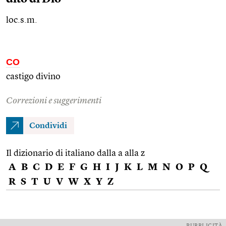
loc.s.m.
CO
castigo divino
Correzioni e suggerimenti
Condividi
Il dizionario di italiano dalla a alla z
A
B
C
D
E
F
G
H
I
J
K
L
M
N
O
P
Q
R
S
T
U
V
W
X
Y
Z