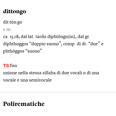
dittongo
dit
|
tòn
|
go
s.m.
ca. 1528; dal lat. tardo diphtŏngu(m), dal gr.
díphthoggos “doppio suono”, comp. di di- “due” e
phthóggos “suono”.
TS
fon.
unione nella stessa sillaba di due vocali o di una
vocale e una semivocale
Polirematiche