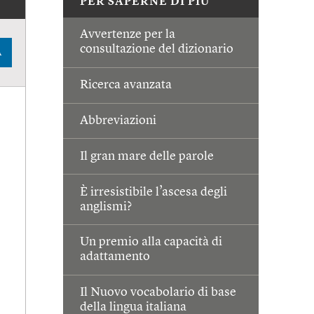
PER SAPERNE DI PIÙ
Avvertenze per la
consultazione del dizionario
A
Ricerca avanzata
Abbreviazioni
Il gran mare delle parole
È irresistibile l’ascesa degli
anglismi?
Un premio alla capacità di
adattamento
Il Nuovo vocabolario di base
della lingua italiana