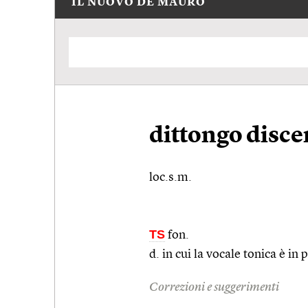
IL NUOVO DE MAURO
dittongo disc
loc.s.m.
TS
fon.
d. in cui la vocale tonica è i
Correzioni e suggerimenti