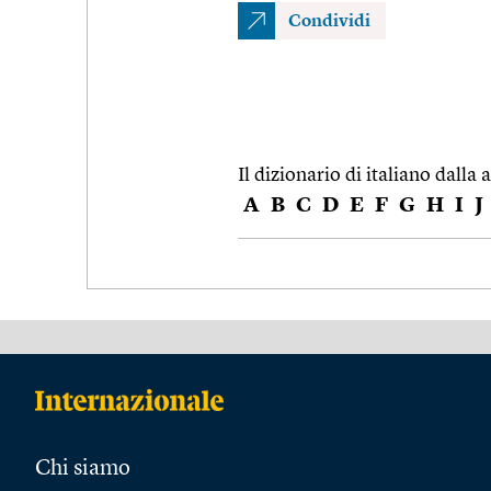
Condividi
Il dizionario di italiano dalla a
A
B
C
D
E
F
G
H
I
J
Chi siamo