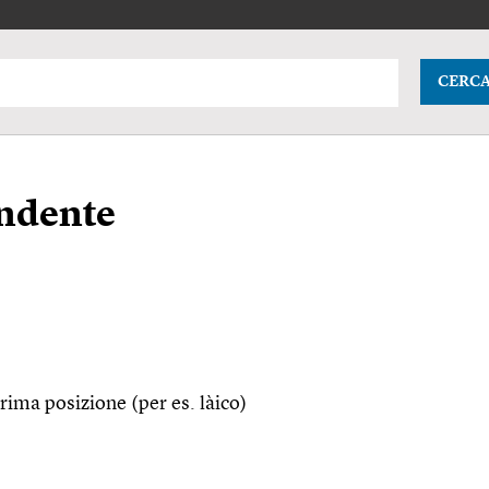
CERC
endente
n prima posizione (per
es.
làico)