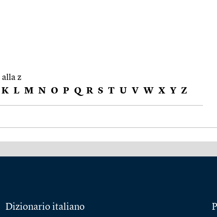
 alla z
K
L
M
N
O
P
Q
R
S
T
U
V
W
X
Y
Z
Dizionario italiano
P