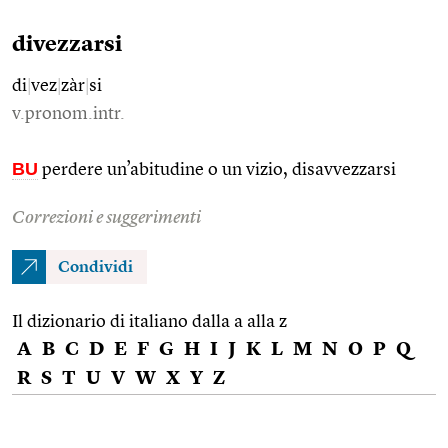
divezzarsi
di
|
vez
|
zàr
|
si
v.pronom.intr.
BU
perdere un’abitudine o un vizio, disavvezzarsi
Correzioni e suggerimenti
Condividi
Il dizionario di italiano dalla a alla z
A
B
C
D
E
F
G
H
I
J
K
L
M
N
O
P
Q
R
S
T
U
V
W
X
Y
Z