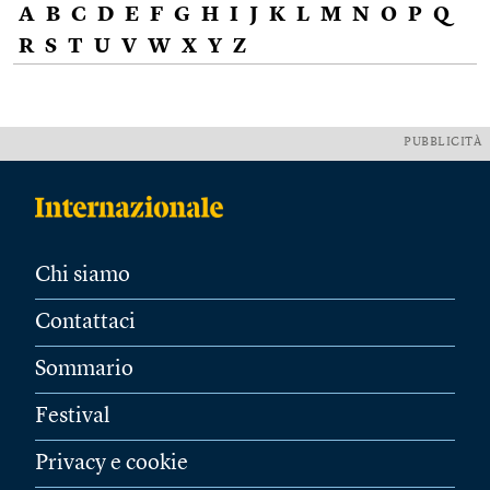
A
B
C
D
E
F
G
H
I
J
K
L
M
N
O
P
Q
R
S
T
U
V
W
X
Y
Z
PUBBLICITÀ
Chi siamo
Contattaci
Sommario
Festival
Privacy e cookie