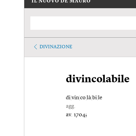
IL NUOVO DE MAURO
DIVINAZIONE
divincolabile
di
|
vin
|
co
|
là
|
bi
|
le
agg.
av. 1704;