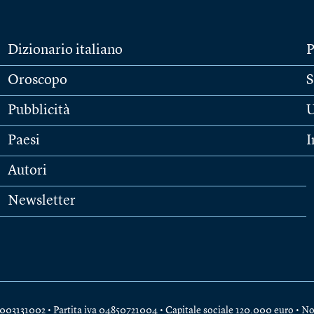
Dizionario italiano
P
Oroscopo
S
Pubblicità
U
Paesi
I
Autori
Newsletter
e 04003131002 • Partita iva 04850721004 • Capitale sociale 120.000 euro •
No