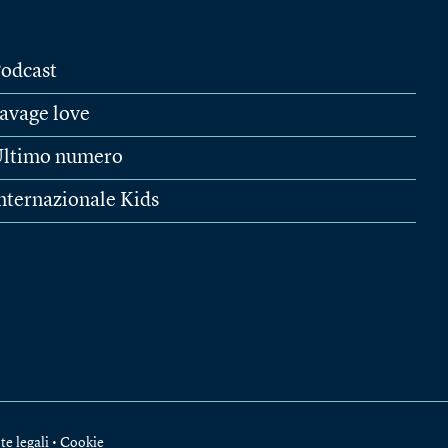
odcast
avage love
ltimo numero
nternazionale Kids
te legali
•
Cookie