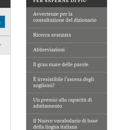
PER SAPERNE DI PIÙ
Avvertenze per la
consultazione del dizionario
A
Ricerca avanzata
Abbreviazioni
Il gran mare delle parole
È irresistibile l’ascesa degli
anglismi?
Un premio alla capacità di
adattamento
Il Nuovo vocabolario di base
della lingua italiana