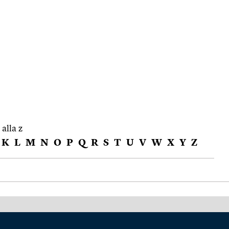
 alla z
K
L
M
N
O
P
Q
R
S
T
U
V
W
X
Y
Z