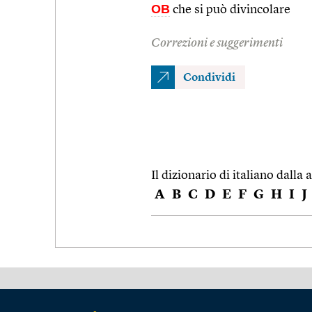
OB
che si può divincolare
Correzioni e suggerimenti
Condividi
Il dizionario di italiano dalla a
A
B
C
D
E
F
G
H
I
J