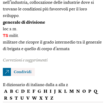
nell’industria, collocazione delle industrie dove si
trovano le condizioni più favorevoli per il loro
sviluppo.
generale di divisione
loc.s.m.
TS
milit.
militare che ricopre il grado intermedio tra il generale
di brigata e quello di corpo d’armata
Correzioni e suggerimenti
Condividi
Il dizionario di italiano dalla a alla z
A
B
C
D
E
F
G
H
I
J
K
L
M
N
O
P
Q
R
S
T
U
V
W
X
Y
Z