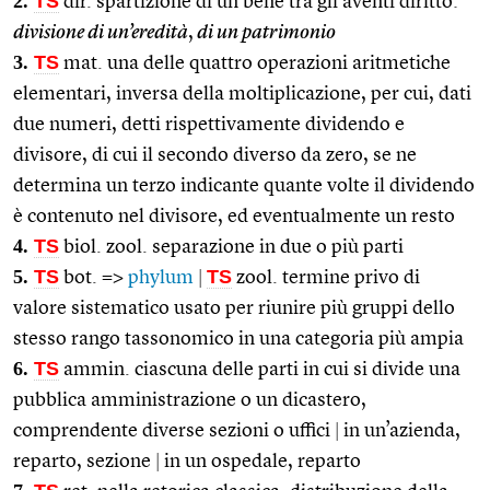
2.
TS
dir. spartizione di un bene tra gli aventi diritto:
divisione di un’eredità
,
di un patrimonio
3.
TS
mat. una delle quattro operazioni aritmetiche
elementari, inversa della moltiplicazione, per cui, dati
due numeri, detti rispettivamente dividendo e
divisore, di cui il secondo diverso da zero, se ne
determina un terzo indicante quante volte il dividendo
è contenuto nel divisore, ed eventualmente un resto
4.
TS
biol. zool. separazione in due o più parti
5.
TS
TS
bot. =>
phylum
|
zool. termine privo di
valore sistematico usato per riunire più gruppi dello
stesso rango tassonomico in una categoria più ampia
6.
TS
ammin. ciascuna delle parti in cui si divide una
pubblica amministrazione o un dicastero,
comprendente diverse sezioni o uffici
|
in un’azienda,
reparto, sezione
|
in un ospedale, reparto