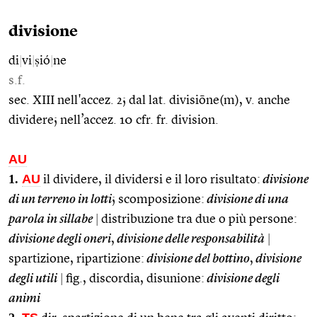
divisione
di
|
vi
|
ṣió
|
ne
s.f.
sec. XIII nell'accez. 2; dal lat. divisiōne(m), v. anche
dividere; nell’accez. 10 cfr. fr. division.
AU
1.
AU
il dividere, il dividersi e il loro risultato:
divisione
di un terreno in lotti
; scomposizione:
divisione di una
parola in sillabe
|
distribuzione tra due o più persone:
divisione degli oneri
,
divisione delle responsabilità
|
spartizione, ripartizione:
divisione del bottino
,
divisione
degli utili
|
fig., discordia, disunione:
divisione degli
animi