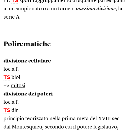
11.
TS
sport raggruppamento di squadre partecipanti
a un campionato o a un torneo:
massima divisione
, la
serie A
Polirematiche
divisione cellulare
loc.s.f.
TS
biol.
=>
mitosi
divisione dei poteri
loc.s.f.
TS
dir.
principio teorizzato nella prima metà del XVIII sec.
dal Montesquieu, secondo cui il potere legislativo,