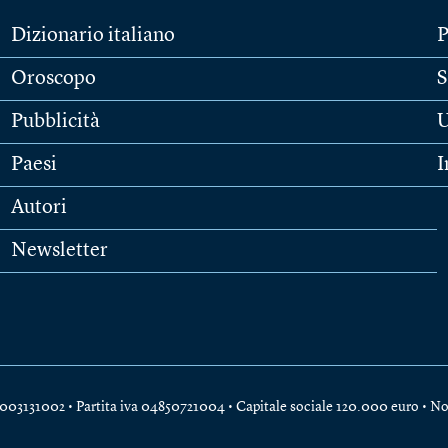
Dizionario italiano
P
Oroscopo
S
Pubblicità
U
Paesi
I
Autori
Newsletter
e 04003131002 • Partita iva 04850721004 • Capitale sociale 120.000 euro •
No