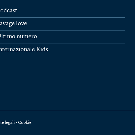
odcast
avage love
ltimo numero
nternazionale Kids
te legali
•
Cookie