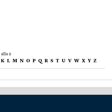
 alla z
K
L
M
N
O
P
Q
R
S
T
U
V
W
X
Y
Z