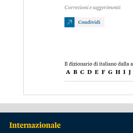
Correzioni e suggerimenti
Condividi
Il dizionario di italiano dalla a
A
B
C
D
E
F
G
H
I
J