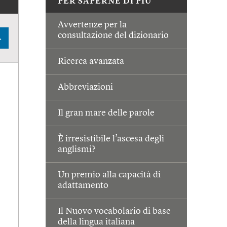
PER SAPERNE DI PIÙ
Avvertenze per la
consultazione del dizionario
A
Ricerca avanzata
Abbreviazioni
Il gran mare delle parole
È irresistibile l’ascesa degli
anglismi?
Un premio alla capacità di
adattamento
Il Nuovo vocabolario di base
della lingua italiana