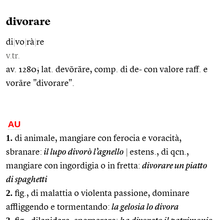
divorare
di
|
vo
|
rà
|
re
v.tr.
av. 1280; lat. devōrāre, comp. di de- con valore raff. e
vorāre "divorare".
AU
1.
di animale, mangiare con ferocia e voracità,
sbranare:
il lupo divorò l’agnello
|
estens., di qcn.,
mangiare con ingordigia o in fretta:
divorare un piatto
di spaghetti
2.
fig., di malattia o violenta passione, dominare
affliggendo e tormentando:
la gelosia lo divora