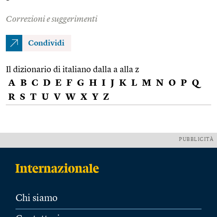
Correzioni e suggerimenti
Condividi
Il dizionario di italiano dalla a alla z
A
B
C
D
E
F
G
H
I
J
K
L
M
N
O
P
Q
R
S
T
U
V
W
X
Y
Z
PUBBLICITÀ
Chi siamo