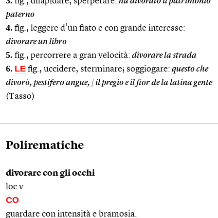
3.
fig., dilapidare, sperperare:
ha divorato il patrimonio
paterno
4.
fig., leggere d’un fiato e con grande interesse:
divorare un libro
5.
fig., percorrere a gran velocità:
divorare la strada
6.
LE
fig., uccidere, sterminare; soggiogare:
questo che
divorò, pestifero angue,
|
il pregio e il fior de la latina gente
(Tasso)
Polirematiche
divorare con gli occhi
loc.v.
CO
guardare con intensità e bramosia.