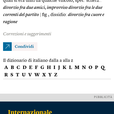
quali si era uniti da qualche vincolo, spec. scherz.:
divorzio fra due amici
,
improvviso divorzio fra le due
correnti del partito
|
fig., dissidio:
divorzio fra cuore e
ragione
Correzioni e suggerimenti
Condividi
Il dizionario di italiano dalla a alla z
A
B
C
D
E
F
G
H
I
J
K
L
M
N
O
P
Q
R
S
T
U
V
W
X
Y
Z
PUBBLICITÀ