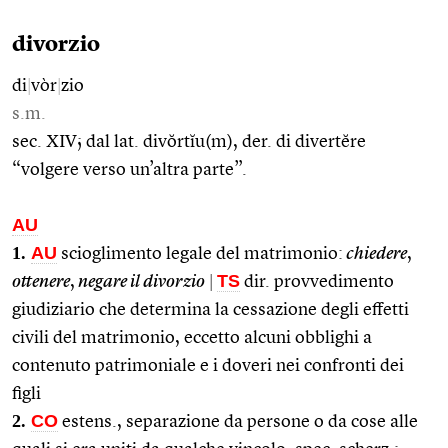
divorzio
di
|
vòr
|
zio
s.m.
sec. XIV; dal lat. divŏrtĭu(m), der. di divertĕre
“volgere verso un’altra parte”.
AU
1.
AU
scioglimento legale del matrimonio:
chiedere
,
TS
ottenere
,
negare il divorzio
|
dir. provvedimento
giudiziario che determina la cessazione degli effetti
civili del matrimonio, eccetto alcuni obblighi a
contenuto patrimoniale e i doveri nei confronti dei
figli
2.
CO
estens., separazione da persone o da cose alle