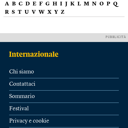
A
B
C
D
E
F
G
H
I
J
K
L
M
N
O
P
Q
R
S
T
U
V
W
X
Y
Z
PUBBLICITÀ
Chi siamo
Contattaci
Sommario
Festival
Privacy e cookie