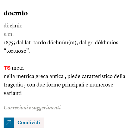
docmio
dòc
|
mio
s.m.
1875; dal lat. tardo dŏchmĭu(m), dal gr. dókhmios
“tortuoso”.
TS
metr.
nella metrica greca antica , piede caratteristico della
tragedia , con due forme principali e numerose
varianti
Correzioni e suggerimenti
Condividi