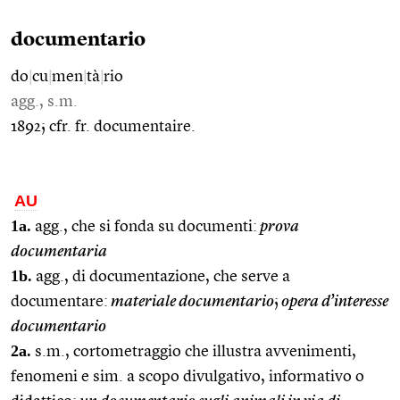
documentario
do
|
cu
|
men
|
tà
|
rio
agg., s.m.
1892; cfr. fr. documentaire.
AU
1a.
agg., che si fonda su documenti:
prova
documentaria
1b.
agg., di documentazione, che serve a
documentare:
materiale documentario
;
opera d’interesse
documentario
2a.
s.m., cortometraggio che illustra avvenimenti,
fenomeni e sim. a scopo divulgativo, informativo o