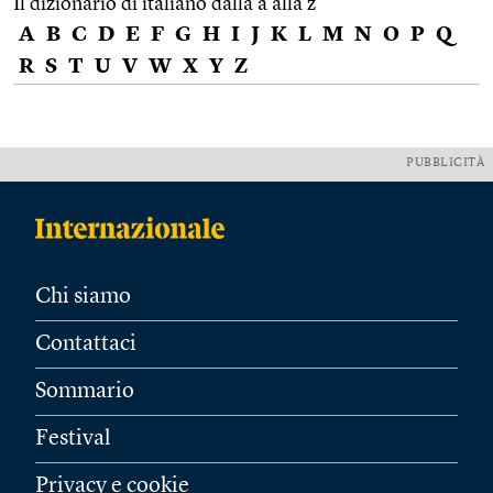
Il dizionario di italiano dalla a alla z
A
B
C
D
E
F
G
H
I
J
K
L
M
N
O
P
Q
R
S
T
U
V
W
X
Y
Z
PUBBLICITÀ
Chi siamo
Contattaci
Sommario
Festival
Privacy e cookie