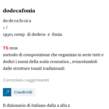
dodecafonia
do
|
de
|
ca
|
fo
|
nì
|
a
s.f.
1930; comp. di dodeca- e -fonia.
TS
mus.
metodo di composizione che organizza in serie tutti e
dodici i suoni della scala cromatica , svincolandoli
dalle strutture tonali tradizionali
Correzioni e suggerimenti
Condividi
Il dizionario di italiano dalla a alla z