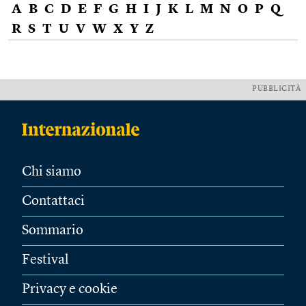
A
B
C
D
E
F
G
H
I
J
K
L
M
N
O
P
Q
R
S
T
U
V
W
X
Y
Z
PUBBLICITÀ
Chi siamo
Contattaci
Sommario
Festival
Privacy e cookie